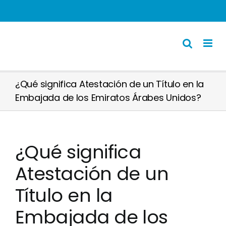
Skip
to
content
Apostilla
¿Qué significa Atestación de un Título en la
Embajada de los Emiratos Árabes Unidos?
Certificado Policial
Nuestros servicios
Tipos de documentos
¿Qué significa
Herramientas útiles
Atestación de un
Ubicaciones
Título en la
Español
Embajada de los