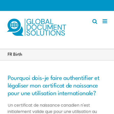
Skip
to
content
Apostille
FR Birth
Other Services
Police Certificate
Pourquoi dois-je faire authentifier et
Documents We Process
légaliser mon certificat de naissance
Client Resources
pour une utilisation internationale?
English
Un certificat de naissance canadien n'est
initialement valide que pour une utilisation au