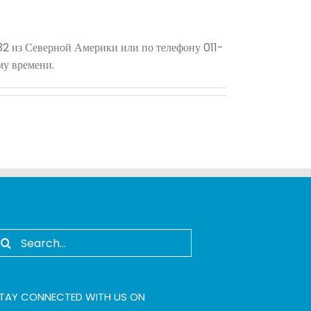
32 из Северной Америки или по телефону 011-
му времени.
earch
or:
TAY CONNECTED WITH US ON