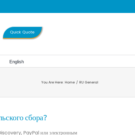
Quick Quote
English
You Are Here:
Home
RU General
льского сбора?
Discovery, PayPal или электронным